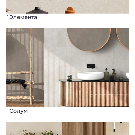
`Элемента
`Солум