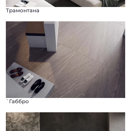
Трамонтана
`Габбро