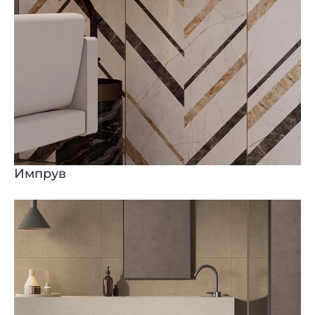
Импрув