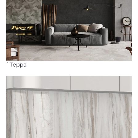
`Терра