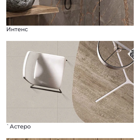
Интенс
`Астеро