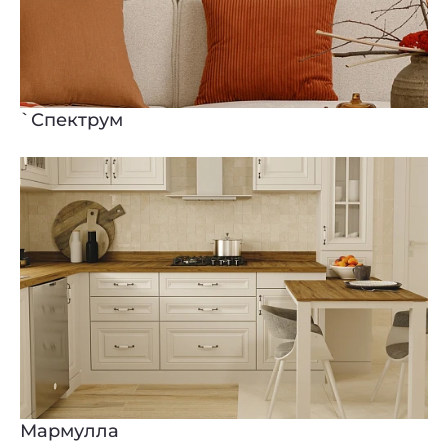
`Спектрум
Мармулла