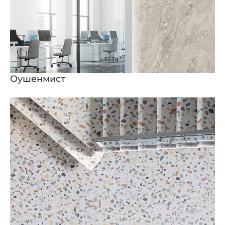
Оушенмист