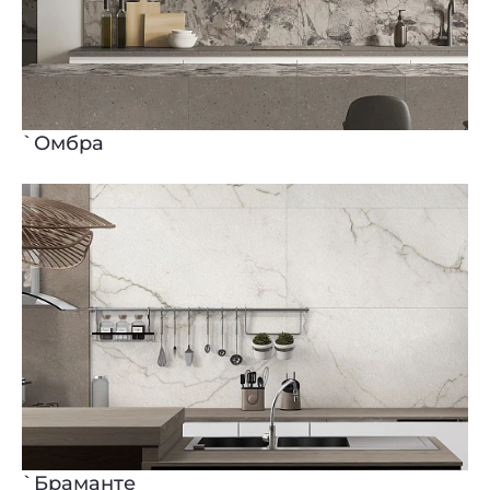
`Омбра
`Браманте