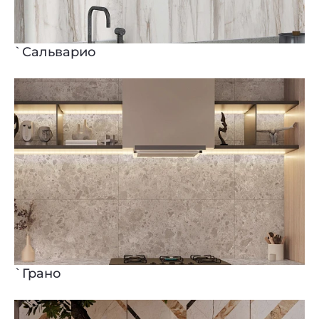
`Сальварио
`Грано