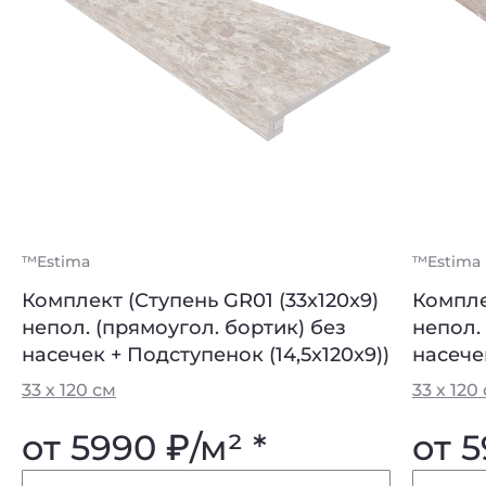
™Estima
™Estima
™Estima
™Estima
Комплект (Ступень GR01 (33x120x9)
Плинтус GR01-7x60x9-Непол.
Компле
Плинту
непол. (прямоугол. бортик) без
непол.
7 х 60 см
7 х 60 с
насечек + Подступенок (14,5x120x9))
насечек
от 320
₽
/м² *
от 
33 х 120 см
33 х 120
от 5990
₽
/м² *
от 
Купить