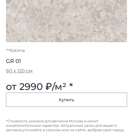
™Estima
™E
GR 01
G
60 x 120 см
60
от 2990
₽
/м² *
о
Купить
*Стоимость указана для региона Москва и носит
ознакомительный характер. Актуальные цены для вашего
региона уточняйте в салонах или на сайте, выбрав свой город.