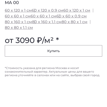
MA 00
M
60 x 120 x 1 см
60 x 120 x 0.9 см
60 x 120 x 1 см
60
60 x 60 x 1 см
60 x 60 x 1 см
60 x 60 x 0.9 см
60
80 x 160 x 1 см
80 x 160 x 1.1 см
80 x 80 x 1 см
80
80 x 80 x 1.1 см
80
от 3090
₽
/м² *
о
Купить
*Стоимость указана для региона Москва и носит
ознакомительный характер. Актуальные цены для вашего
региона уточняйте в салонах или на сайте, выбрав свой город.