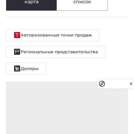
карта
список
Авторизованные точки продаж
Региональные представительства
Дилеры
Privacy notice
Официальные дилеры
Сквирел
Курск
50 лет Октября ул., 11
Телефон:
+74712548662