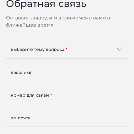
Обратная связь
Киров
Октябрьский проспект, 149
Оставьте заявку, и мы свяжемся с вами в
ближайшее время
Телефон:
+78332484484
Email:
salonspartak@mail.ru
выберите тему вопроса
Розничная торговая точка
ваше имя
Отделочные материалы ООО
Киров
Октябрьский проспект, 149
номер для связи
Телефон:
+78332484484
эл. почта
Email:
spartak-kirov149@mail.ru