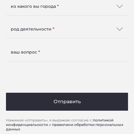
из какого вы города
Розничная торговая точка
Отделочные материалы ООО
род деятельности
Слободской
Грина, 38
ваш вопрос
Телефон:
+78336254000
Email:
sp_slob@mail.ru
Розничная торговая точка
Отправить
Hermitage
Нажимая «отправить», я выражаю согласие с
политикой
Новороссийск
Южная, 15Б
конфиденциальности
и
правилами обработки персональных
данных