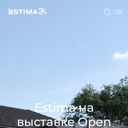
Estima на
выставке Open