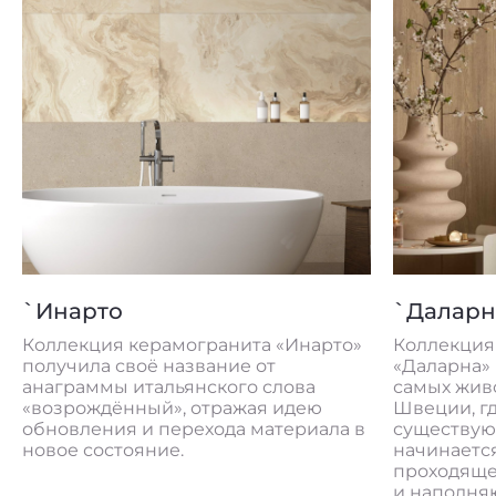
`Даларна
`Астеро
Коллекция керамогранита
Название «
«Даларна» названа в честь одного из
звездам —
самых живописных регионов
которых с
Швеции, где природа и дом
новые стру
существуют в гармонии. Здесь утро
движение л
начинается с мягкого света,
коллекции
проходящего сквозь кроны деревьев
и наполняющего пространство