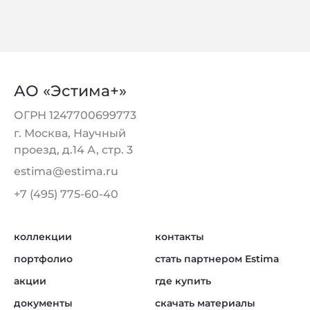
Телефон:
+78617303414
,
+79897676157
Email:
info-hermitage@yandex.ru
АО «Эстима+»
Розничная торговая точка
ОГРН 1247700699773
М2
г. Москва, Научный
проезд, д.14 А, стр. 3
Саратов
Крымская , 23
estima@estima.ru
+7 (495) 775-60-40
Телефон:
+79179878900
Email:
art_s@mail.ru
коллекции
контакты
портфолио
стать партнером Estima
акции
где купить
Розничная торговая точка
документы
скачать материалы
Сантехника-Тут / Элит Групп