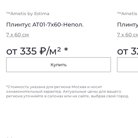
™Ametis by Estima
™Ametis by Estima
™Ametis 
™Ametis 
Плинтус AT01-7x60-Непол.
Ступень AT01-30x60x10-Непол. (с
Плинту
Ступен
насечками)
насечк
7 х 60 см
7 х 60 с
30 х 60 см
30 х 60 
от 335
₽
/м² *
от 
от 820
₽
/м² *
от 
Купить
Купить
*Стоимость указана для региона Москва и носит
ознакомительный характер. Актуальные цены для вашего
региона уточняйте в салонах или на сайте, выбрав свой город.