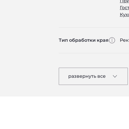
Пр
Гос
Кух
Тип обработки края
Ре
развернуть все