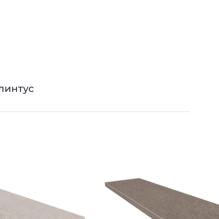
линтус