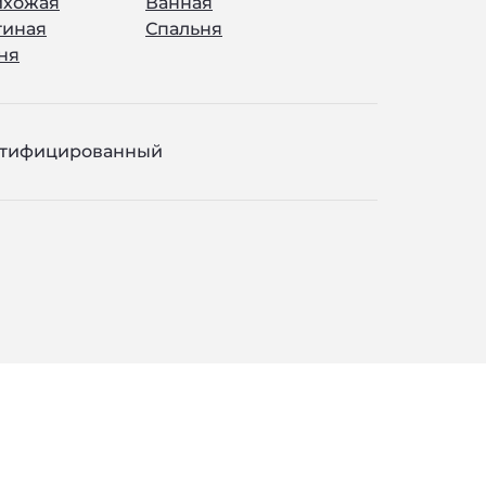
ихожая
Ванная
тиная
Спальня
ня
ктифицированный