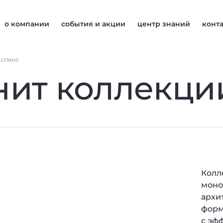
о компании
события и акции
центр знаний
конт
`спенс
ит коллекци
Колл
моно
архи
форм
с эф