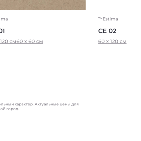
ima
™Estima
01
CE 02
 120 см
60 x 60 см
60 x 120 см
ельный характер. Актуальные цены для
вой город.