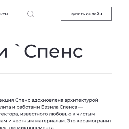
акты
купить онлайн
и `Спенс
екция Спенс вдохновлена архитектурой
лита и работами Бэзила Спенса —
тектора, известного любовью к чистым
ам и честным материалам. Это керамогранит
фектом микроцемента