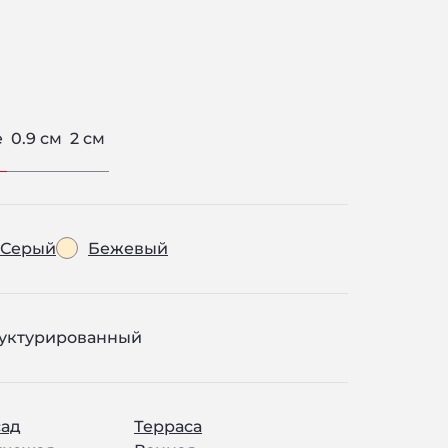
е
0.9 см
2 см
Серый
Бежевый
уктурированный
ад
Терраса