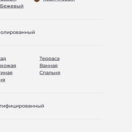
Бежевый
полированный
ад
Терраса
ихожая
Ванная
тиная
Спальня
ня
ктифицированный