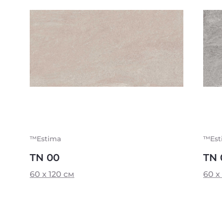
™Estima
™Est
TN 00
TN 
60 x 120 см
60 x 