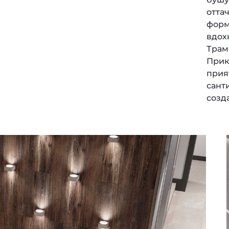
отта
форм
вдох
Трам
Прик
прия
сант
созд