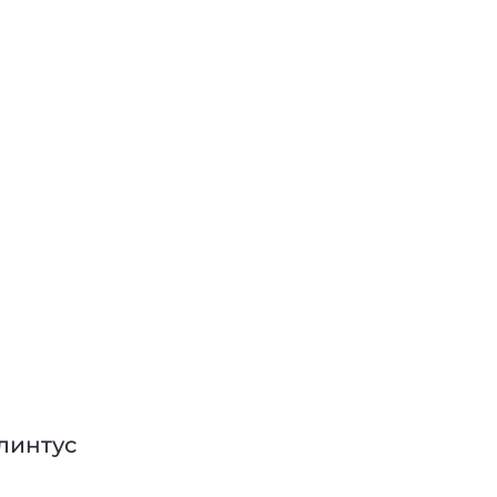
линтус