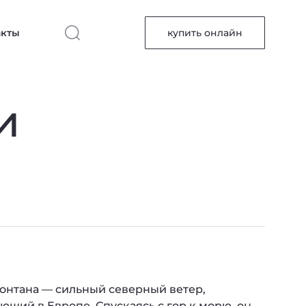
акты
купить онлайн
и
онтана — сильный северный ветер,
ющий в Европе. Спускаясь с гор к морю, он