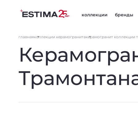
коллекции
бренды
главная
коллекции керамогранита
керамогранит коллекции 
Керамогра
Трамонтан