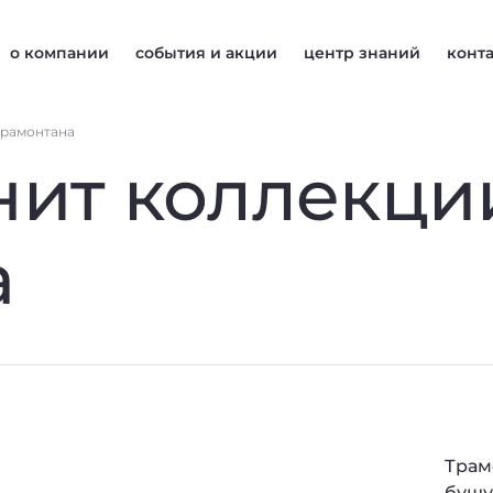
о компании
события и акции
центр знаний
конт
трамонтана
нит коллекци
а
Трам
бушу