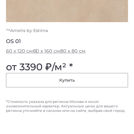
™Ametis by Estima
™A
OS 01
O
60 x 120 см
80 x 160 см
80 x 80 см
60
от 3390
₽
/м² *
о
Купить
*Стоимость указана для региона Москва и носит
ознакомительный характер. Актуальные цены для вашего
региона уточняйте в салонах или на сайте, выбрав свой город.