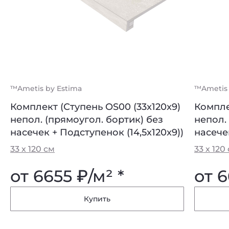
™Ametis by Estima
™Ametis by Estima
™Ametis 
™Ametis 
Комплект (Ступень OS00 (33x120x9)
Плинтус OS00-7x60x9-Непол.
Компле
Плинту
непол. (прямоугол. бортик) без
непол.
7 х 60 см
7 х 60 с
насечек + Подступенок (14,5x120x9))
насечек
от 350
₽
/м² *
от 
33 х 120 см
33 х 120
от 6655
₽
/м² *
от 
Купить
Купить