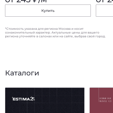
от 1450
₽
/м² *
от 
Купить
Купить
*Стоимость указана для региона Москва и носит
ознакомительный характер. Актуальные цены для вашего
региона уточняйте в салонах или на сайте, выбрав свой город.
Каталоги