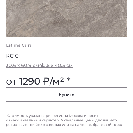
Estima Сити
Es
RC 01
R
30.6 x 60.9 см
40.5 x 40.5 см
40
от 1290
₽
/м² *
о
Купить
*Стоимость указана для региона Москва и носит
ознакомительный характер. Актуальные цены для вашего
региона уточняйте в салонах или на сайте, выбрав свой город.