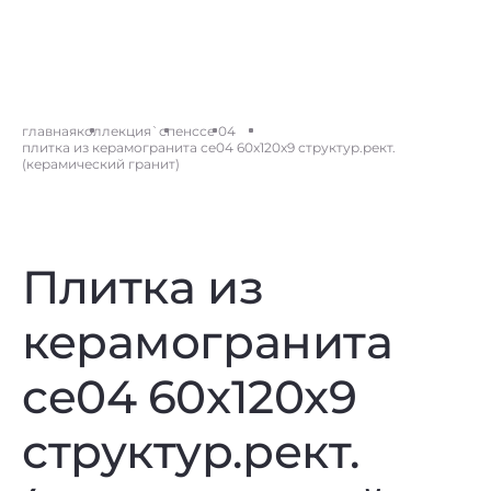
главная
коллекция
`спенс
ce 04
плитка из керамогранита ce04 60x120x9 структур.рект.
(керамический гранит)
Плитка из
керамогранита
ce04 60x120x9
структур.рект.