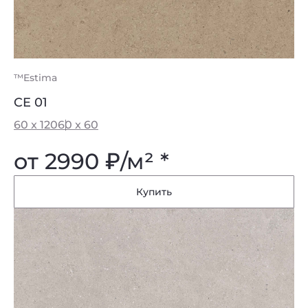
™Estima
CE 01
60 x 120
60 x 60
от 2990
₽
/м² *
Купить