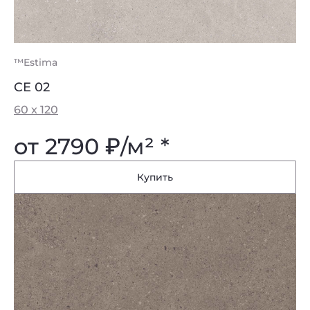
™Estima
CE 02
60 x 120
от 2790
₽
/м² *
Купить