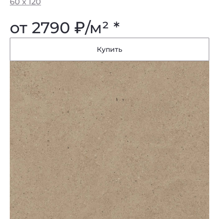
60 x 120
от 2790
₽
/м² *
Купить