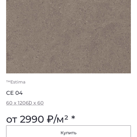
™Estima
CE 04
60 x 120
60 x 60
от 2990
₽
/м² *
Купить