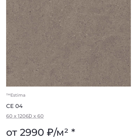
™Estima
CE 04
60 x 120
60 x 60
от 2990
₽
/м² *