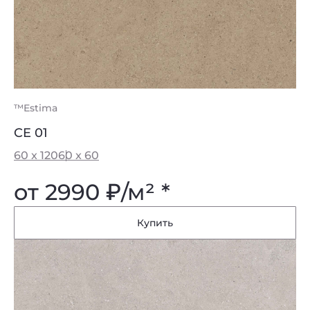
™Estima
CE 01
60 x 120
60 x 60
от 2990
₽
/м² *
Купить