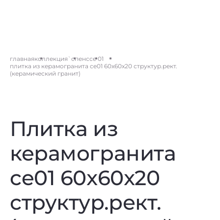
главная
коллекция
`спенс
ce 01
плитка из керамогранита ce01 60x60x20 структур.рект.
(керамический гранит)
Плитка из
керамогранита
ce01 60x60x20
структур.рект.