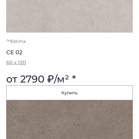
™Estima
CE 02
60 x 120
от 2790
₽
/м² *
Купить