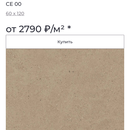
CE 00
60 x 120
от 2790
₽
/м² *
Купить