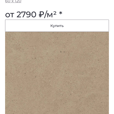
60 x 120
от 2790
₽
/м² *
Купить