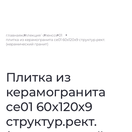
главная
коллекция
`спенс
ce 01
плитка из керамогранита ce01 60x120x9 структур.рект.
(керамический гранит)
Плитка из
керамогранита
ce01 60x120x9
структур.рект.