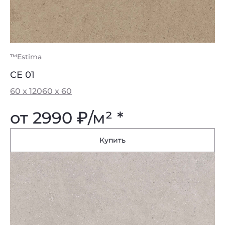
™Estima
CE 01
60 x 120
60 x 60
от 2990
₽
/м² *
Купить