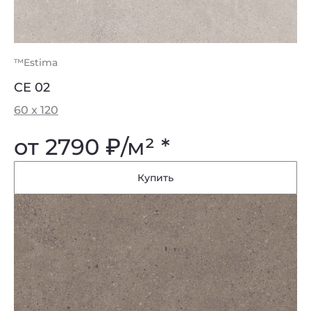
™Estima
CE 02
60 x 120
от 2790
₽
/м² *
Купить