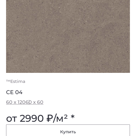
™Estima
CE 04
60 x 120
60 x 60
от 2990
₽
/м² *
Купить