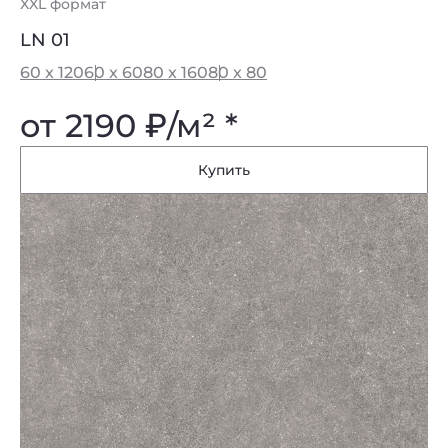
XXL формат
LN 01
60 x 120
60 x 60
80 x 160
80 x 80
от 2190
₽
/м² *
Купить