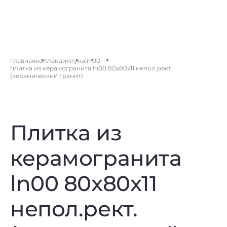
главная
коллекция
луна
ln 00
плитка из керамогранита ln00 80x80x11 непол.рект.
(керамический гранит)
Плитка из
керамогранита
ln00 80x80x11
непол.рект.