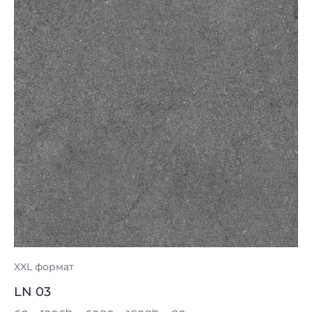
XXL формат
LN 03