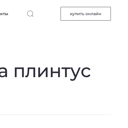
акты
купить онлайн
а плинтус