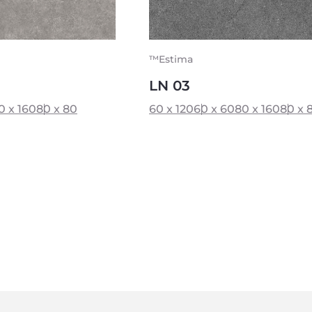
™Estima
LN 03
0 x 160
80 x 80
60 x 120
60 x 60
80 x 160
80 x 