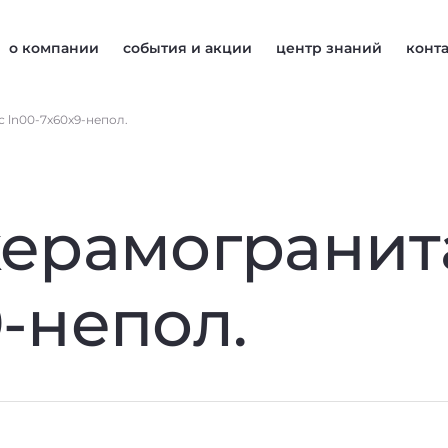
о компании
события и акции
центр знаний
конт
 ln00-7x60x9-непол.
керамогранит
9-непол.