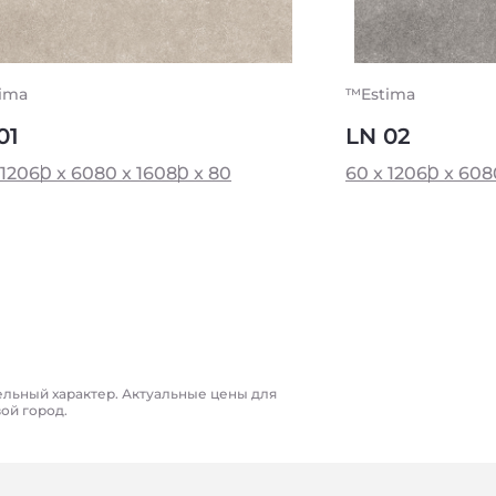
ima
™Estima
01
LN 02
 120
60 x 60
80 x 160
80 x 80
60 x 120
60 x 60
8
ельный характер. Актуальные цены для
вой город.