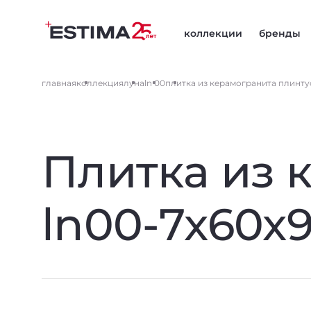
коллекции
бренды
главная
коллекция
луна
ln 00
плитка из керамогранита плинтус
Плитка из 
ln00-7x60x