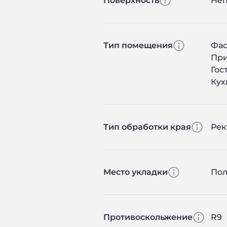
Поверхность
Не
Тип помещения
Фас
Пр
Гос
Кух
Тип обработки края
Ре
Место укладки
По
Противоскольжение
R9