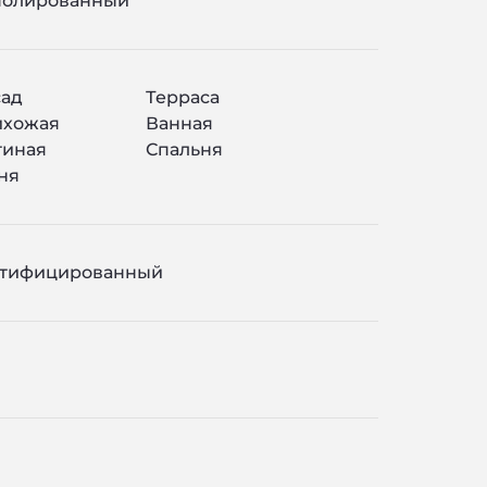
полированный
ад
Терраса
ихожая
Ванная
тиная
Спальня
ня
ктифицированный
л