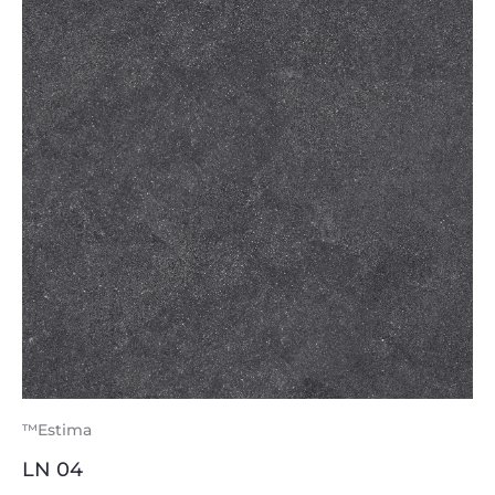
™Estima
LN 04