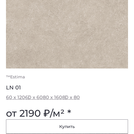
™Estima
LN 01
60 x 120
60 x 60
80 x 160
80 x 80
от 2190
₽
/м² *
Купить