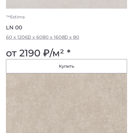
™Estima
LN 00
60 x 120
60 x 60
80 x 160
80 x 80
от 2190
₽
/м² *
Купить