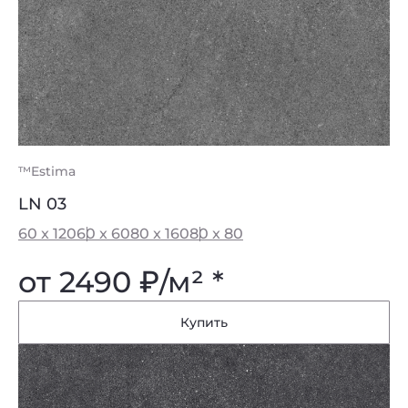
™Estima
LN 03
60 x 120
60 x 60
80 x 160
80 x 80
от 2490
₽
/м² *
Купить