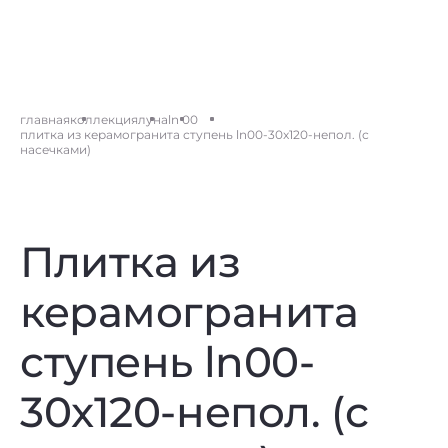
главная
коллекция
луна
ln 00
плитка из керамогранита ступень ln00-30x120-непол. (с
насечками)
Плитка из
керамогранита
ступень ln00-
30x120-непол. (с