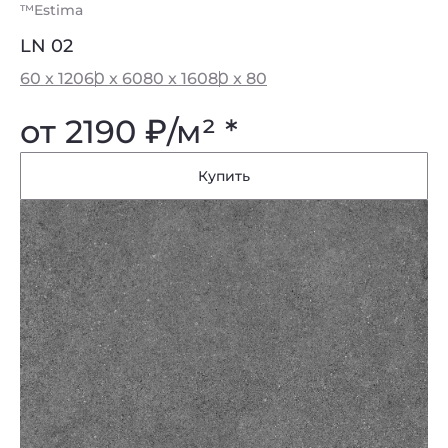
™Estima
LN 02
60 x 120
60 x 60
80 x 160
80 x 80
от 2190
₽
/м² *
Купить