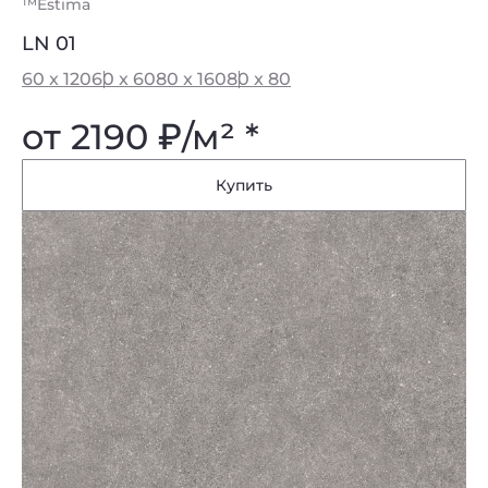
™Estima
LN 01
60 x 120
60 x 60
80 x 160
80 x 80
от 2190
₽
/м² *
Купить