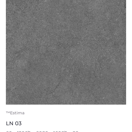
™Estima
LN 03