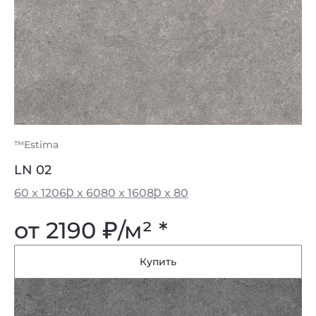
™Estima
LN 02
60 x 120
60 x 60
80 x 160
80 x 80
от 2190
₽
/м² *
Купить