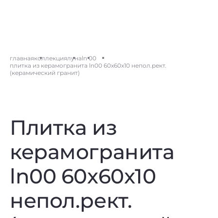
главная
коллекция
луна
ln 00
плитка из керамогранита ln00 60x60x10 непол.рект.
(керамический гранит)
Плитка из
керамогранита
ln00 60x60x10
непол.рект.