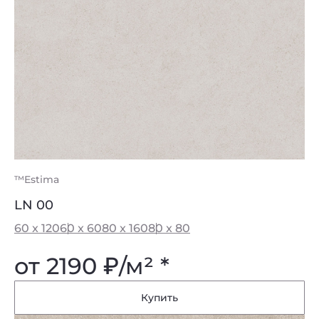
™Estima
LN 00
60 x 120
60 x 60
80 x 160
80 x 80
от 2190
₽
/м² *
Купить