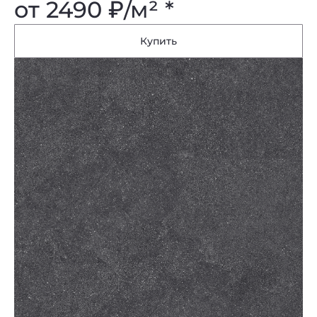
от 2490
₽
/м² *
Купить