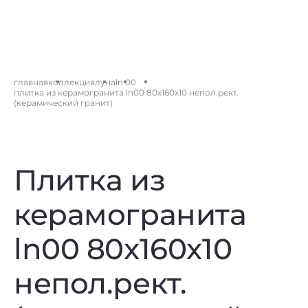
главная
коллекция
луна
ln 00
плитка из керамогранита ln00 80x160x10 непол.рект.
(керамический гранит)
Плитка из
керамогранита
ln00 80x160x10
непол.рект.