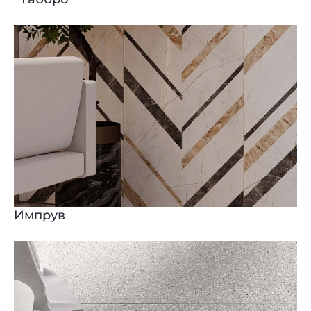
Импрув