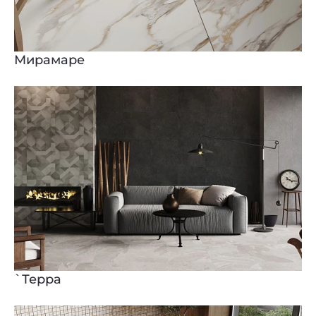
Мирамаре
`Терра