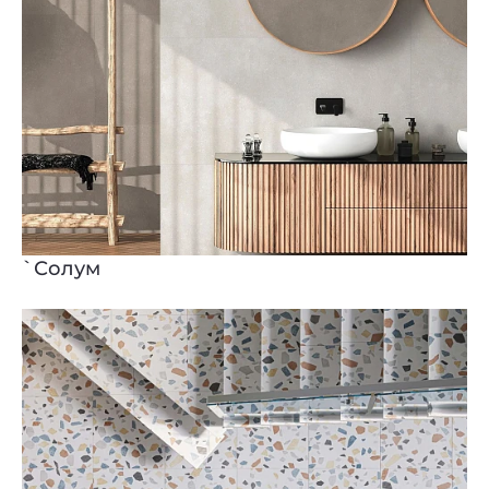
`Солум