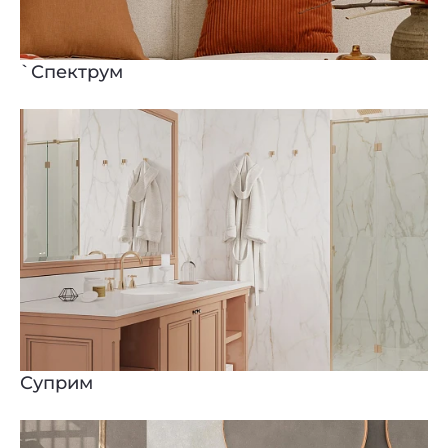
`Спектрум
Суприм