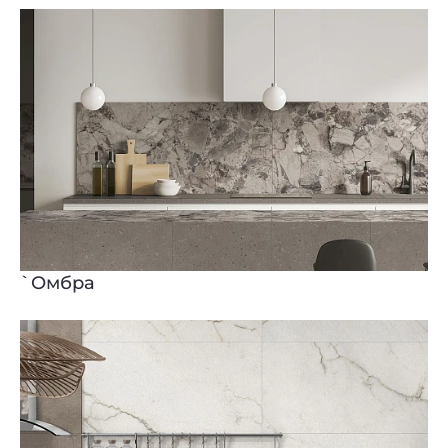
`Омбра