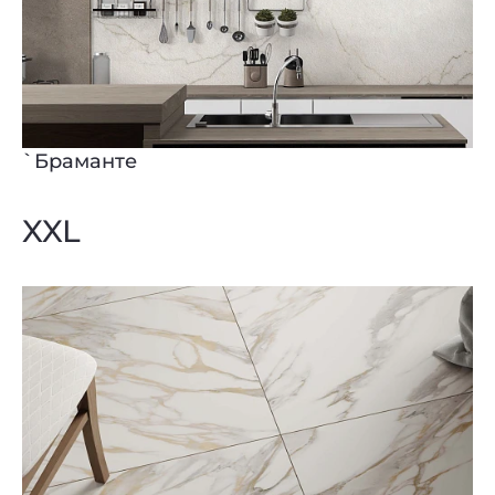
`Браманте
XXL