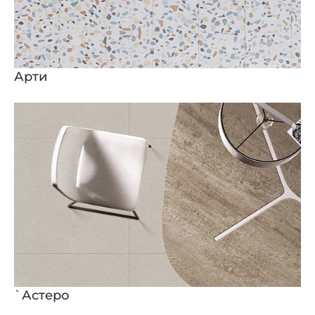
Арти
`Астеро