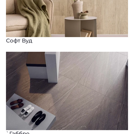
Софт Вуд
`Габбро