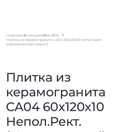
главная
коллекция
кейв
ca 04
плитка из керамогранита ca04 60x120x10 непол.рект.
(керамический гранит)
Плитка из
керамогранита
CA04 60x120x10
Непол.Рект.