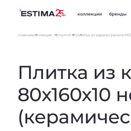
коллекции
бренды
главная
коллекция
`толанто
tl 00
плитка из керамогранита tl00
Плитка из 
80x160x10 н
(керамичес