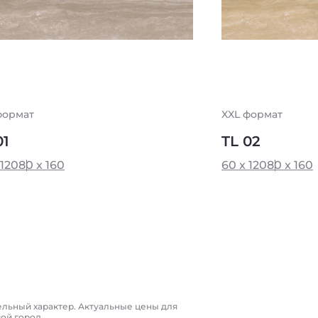
формат
XXL формат
01
TL 02
 120
80 x 160
60 x 120
80 x 160
ельный характер. Актуальные цены для
вой город.