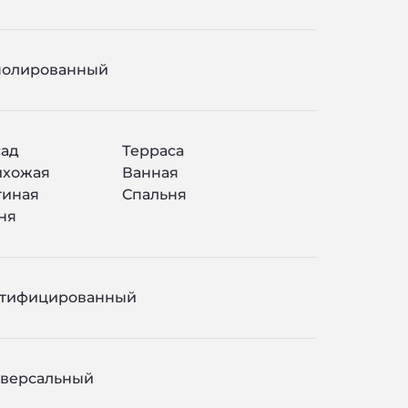
полированный
ад
Терраса
ихожая
Ванная
тиная
Спальня
ня
ктифицированный
версальный