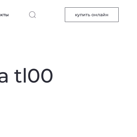
акты
купить онлайн
 tl00