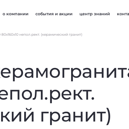
о компании
события и акции
центр знаний
конт
 80x160x10 непол.рект. (керамический гранит)
керамогранита
епол.рект.
кий гранит)