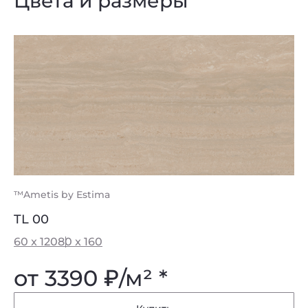
Цвета и размеры
™Ametis by Estima
TL 00
60 x 120
80 x 160
от 3390
₽
/м² *