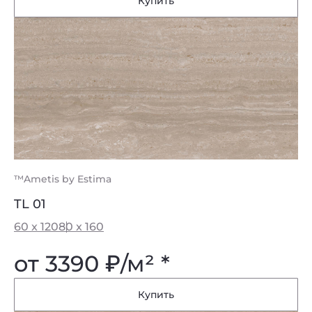
Купить
™Ametis by Estima
TL 01
60 x 120
80 x 160
от 3390
₽
/м² *
Купить