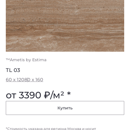
™Ametis by Estima
TL 03
60 x 120
80 x 160
от 3390
₽
/м² *
Купить
*Стоимость указана для региона Москва и носит