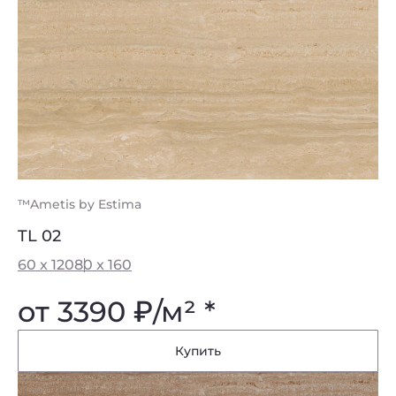
™Ametis by Estima
TL 02
60 x 120
80 x 160
от 3390
₽
/м² *
Купить