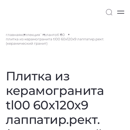
главная
коллекция
`толанто
tl 00
плитка из керамогранита tl00 60x120x9 лаппатир.рект.
(керамический гранит)
Плитка из
керамогранита
tl00 60x120x9
лаппатир.рект.