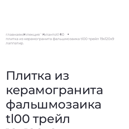
главная
коллекция
`толанто
tl 00
плитка из керамогранита фальшмозаика tl00 трейл 19x120x9
лаппатир.
Плитка из
керамогранита
фальшмозаика
tl00 трейл