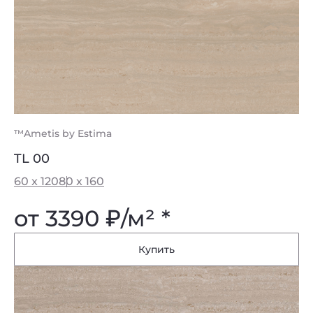
™Ametis by Estima
TL 00
60 x 120
80 x 160
от 3390
₽
/м² *
Купить