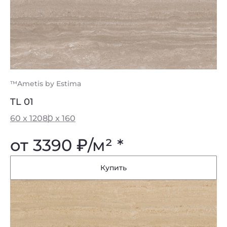
™Ametis by Estima
TL 01
60 x 120
80 x 160
от 3390
₽
/м² *
Купить