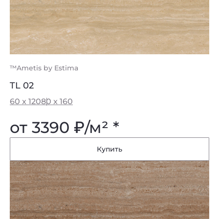
™Ametis by Estima
TL 02
60 x 120
80 x 160
от 3390
₽
/м² *
Купить