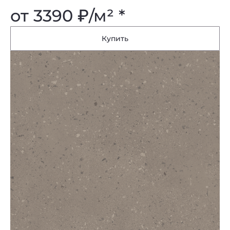
от 3390
₽
/м² *
Купить