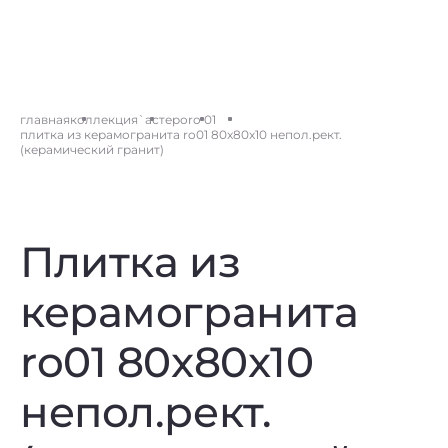
главная
коллекция
`астеро
ro 01
плитка из керамогранита ro01 80x80x10 непол.рект.
(керамический гранит)
Плитка из
керамогранита
ro01 80x80x10
непол.рект.