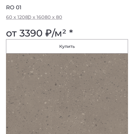
RO 01
60 x 120
80 x 160
80 x 80
от 3390
₽
/м² *
Купить