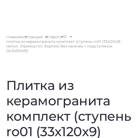
главная
коллекция
`астеро
ro 01
плитка из керамогранита комплект (ступень ro01 (33x120x9)
непол. (прямоугол. бортик) без насечек + подступенок
(14,5x120x9))
Плитка из
керамогранита
комплект (ступень
ro01 (33x120x9)