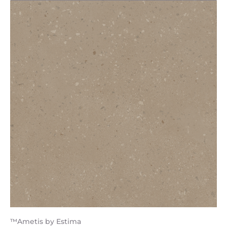
™Ametis by Estima