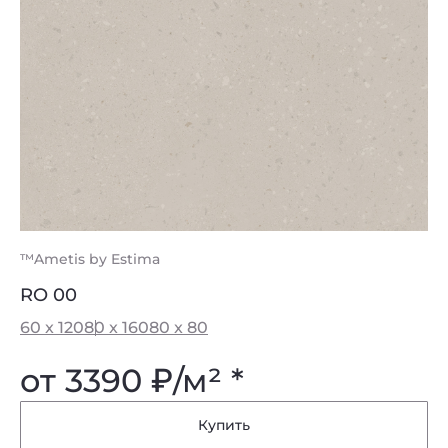
™Ametis by Estima
RO 00
60 x 120
80 x 160
80 x 80
от 3390
₽
/м² *
Купить