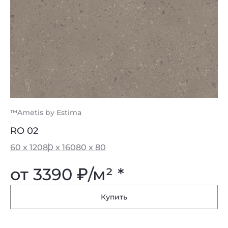
™Ametis by Estima
RO 02
60 x 120
80 x 160
80 x 80
от 3390
₽
/м² *
Купить