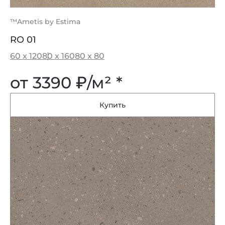
™Ametis by Estima
RO 01
60 x 120
80 x 160
80 x 80
от 3390
₽
/м² *
Купить