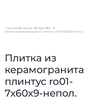
главная
коллекция
`астеро
ro 01
плитка из керамогранита плинтус ro01-7x60x9-непол.
Плитка из
керамогранита
плинтус ro01-
7x60x9-непол.