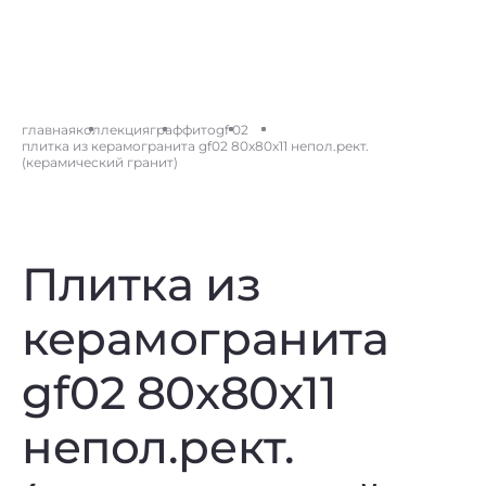
главная
коллекция
граффито
gf 02
плитка из керамогранита gf02 80x80x11 непол.рект.
(керамический гранит)
Плитка из
керамогранита
gf02 80x80x11
непол.рект.