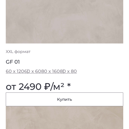
XXL формат
GF 01
60 x 120
60 x 60
80 x 160
80 x 80
от 2490
₽
/м² *
Купить