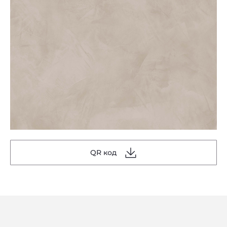
QR код