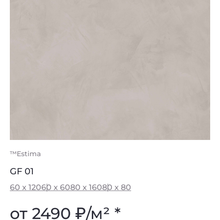
™Estima
GF 01
60 x 120
60 x 60
80 x 160
80 x 80
от 2490
₽
/м² *