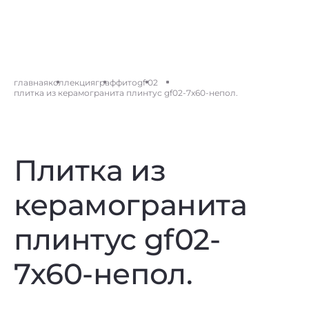
главная
коллекция
граффито
gf 02
плитка из керамогранита плинтус gf02-7x60-непол.
Плитка из
керамогранита
плинтус gf02-
7x60-непол.