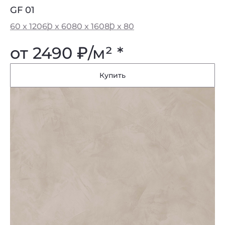
GF 01
60 x 120
60 x 60
80 x 160
80 x 80
от 2490
₽
/м² *
Купить