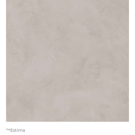
™Estima