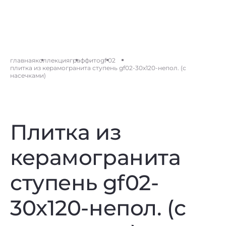
главная
коллекция
граффито
gf 02
плитка из керамогранита ступень gf02-30x120-непол. (с
насечками)
Плитка из
керамогранита
ступень gf02-
30x120-непол. (с