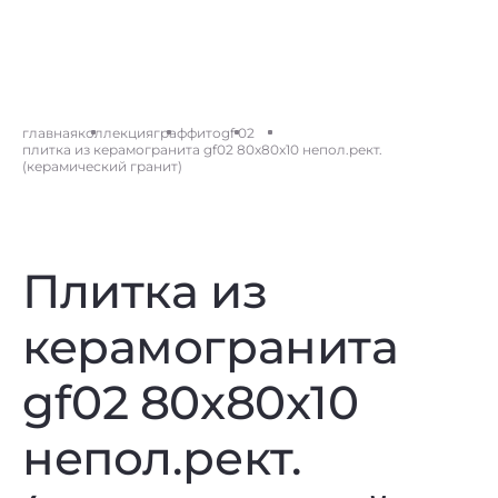
главная
коллекция
граффито
gf 02
плитка из керамогранита gf02 80x80x10 непол.рект.
(керамический гранит)
Плитка из
керамогранита
gf02 80x80x10
непол.рект.