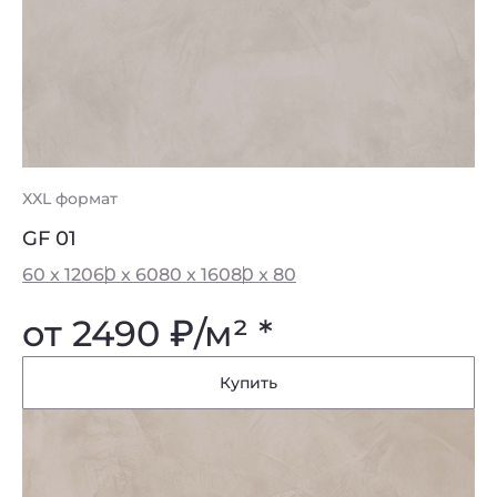
XXL формат
GF 01
60 x 120
60 x 60
80 x 160
80 x 80
от 2490
₽
/м² *
Купить