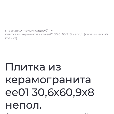
главная
коллекция
сид
ee 01
плитка из керамогранита ee01 30,6x60,9x8 непол. (керамический
гранит)
Плитка из
керамогранита
ee01 30,6x60,9x8
непол.