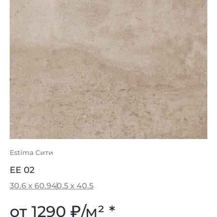
Estima Сити
EE 02
30.6 x 60.9
40.5 x 40.5
от 1290
₽
/м² *