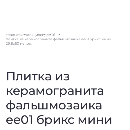
главная
коллекция
сид
ee 01
плитка из керамогранита фальшмозаика ee01 брикс мини
29,8x60 непол.
Плитка из
керамогранита
фальшмозаика
ee01 брикс мини