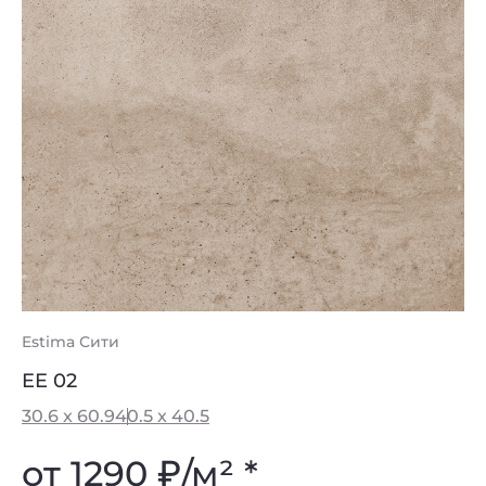
Estima Сити
EE 02
30.6 x 60.9
40.5 x 40.5
от 1290
₽
/м² *