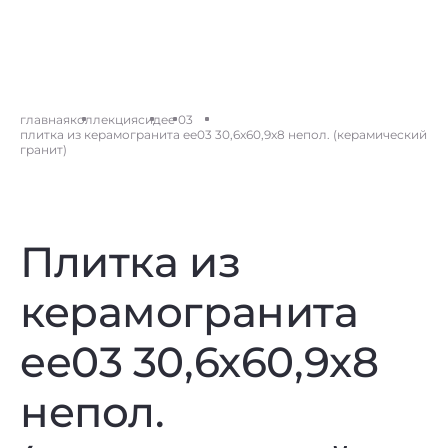
главная
коллекция
сид
ee 03
плитка из керамогранита ee03 30,6x60,9x8 непол. (керамический
гранит)
Плитка из
керамогранита
ee03 30,6x60,9x8
непол.