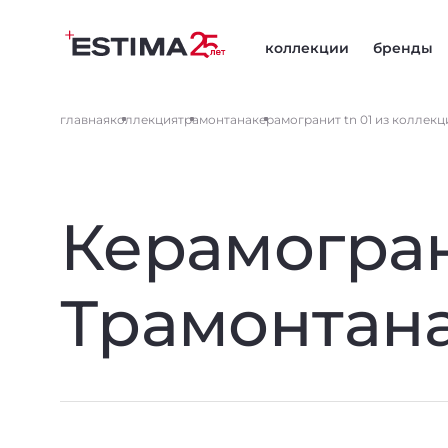
коллекции
бренды
главная
коллекция
трамонтана
керамогранит tn 01 из коллек
Керамогран
Трамонтан