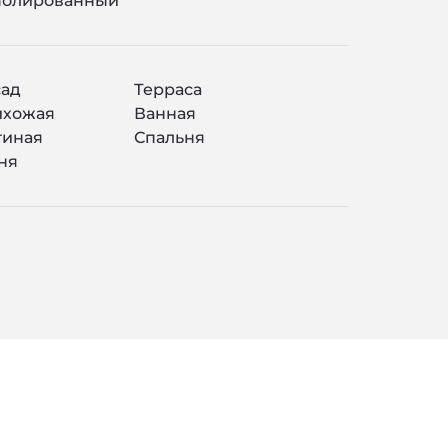
полированный
ад
Терраса
ихожая
Ванная
тиная
Спальня
ня