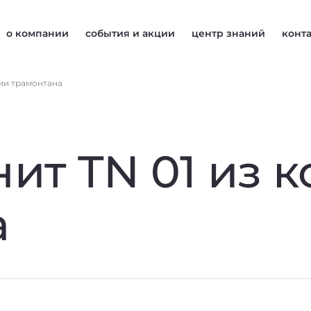
о компании
события и акции
центр знаний
конт
ции трамонтана
ит TN 01 из 
а