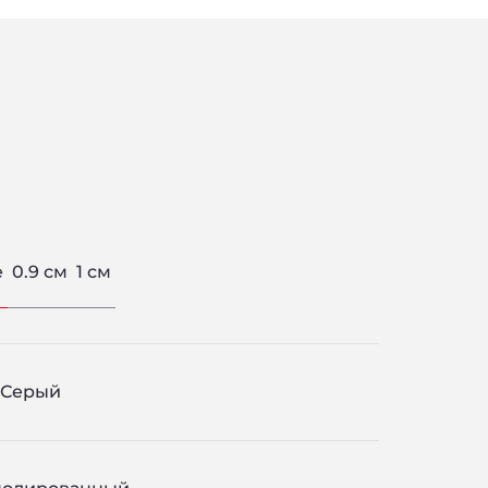
е
0.9 см
1 см
Серый