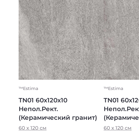
™Estima
™Estima
TN01 60x120x10
TN01 60x1
Непол.Рект.
Непол.Рек
(Керамический гранит)
(Керамиче
60 х 120 см
60 х 120 см