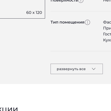
Поверхность
Не
Тип помещения
Фас
Пр
Гос
Кух
развернуть все
кции