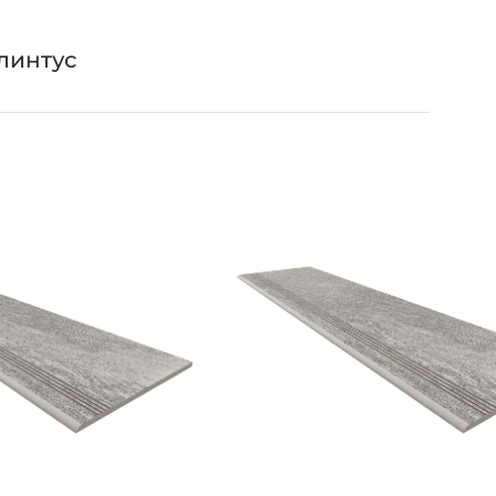
линтус