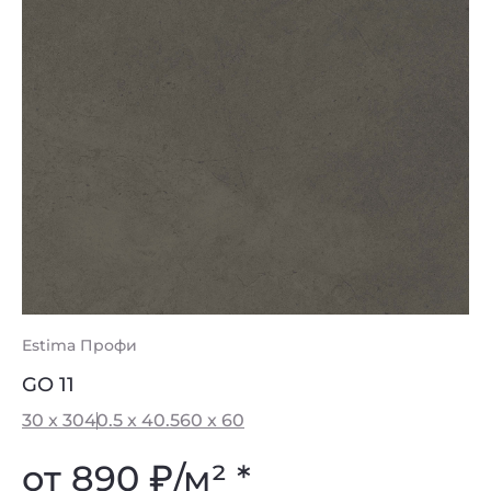
Estima Профи
GO 11
30 x 30
40.5 x 40.5
60 x 60
от 890
₽
/м² *