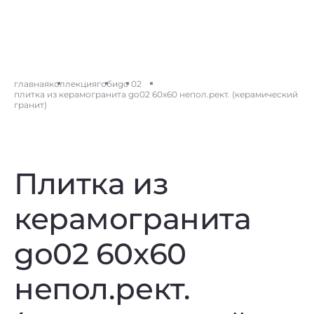
главная
коллекция
гоби
go 02
плитка из керамогранита go02 60x60 непол.рект. (керамический
гранит)
Плитка из
керамогранита
go02 60x60
непол.рект.