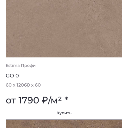
Estima Профи
GO 01
60 x 120
60 x 60
от 1790
₽
/м² *
Купить