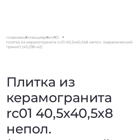
главная
коллекция
рок
rc 01
плитка из керамогранита rc01 40,5x40,5х8 непол. (керамический
гранит) (43,296 м2)
Плитка из
керамогранита
rc01 40,5x40,5х8
непол.