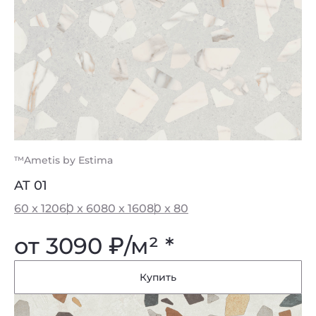
™Ametis by Estima
AT 01
60 x 120
60 x 60
80 x 160
80 x 80
от 3090
₽
/м² *
Купить