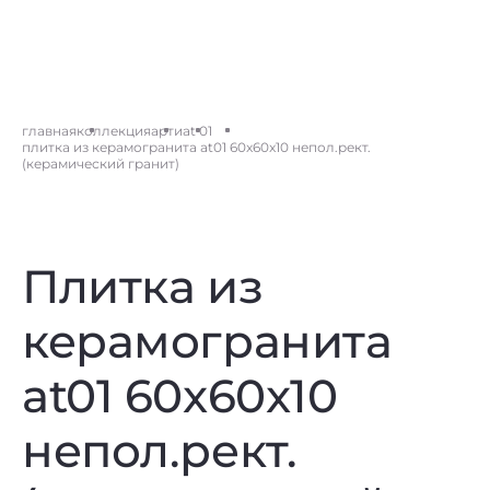
главная
коллекция
арти
at 01
плитка из керамогранита at01 60x60x10 непол.рект.
(керамический гранит)
Плитка из
керамогранита
at01 60x60x10
непол.рект.