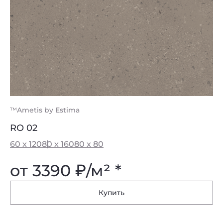
™Ametis by Estima
RO 02
60 x 120
80 x 160
80 x 80
от 3390
₽
/м² *
Купить