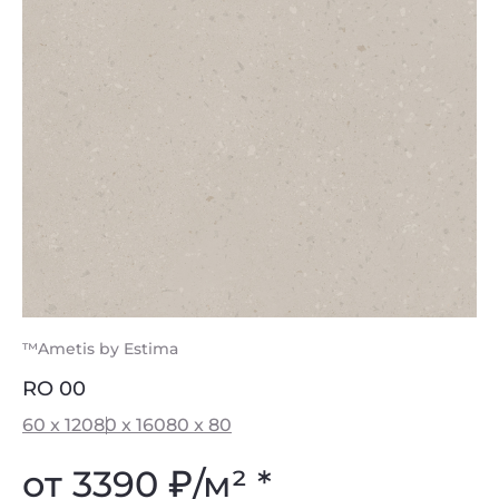
™Ametis by Estima
RO 00
60 x 120
80 x 160
80 x 80
от 3390
₽
/м² *