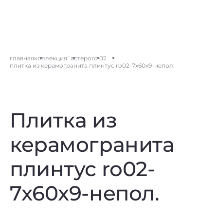
главная
коллекция
`астеро
ro 02
плитка из керамогранита плинтус ro02-7x60x9-непол.
Плитка из
керамогранита
плинтус ro02-
7x60x9-непол.