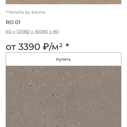
™Ametis by Estima
RO 01
60 x 120
80 x 160
80 x 80
от 3390
₽
/м² *
Купить