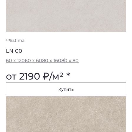
™Estima
LN 00
60 x 120
60 x 60
80 x 160
80 x 80
от 2190
₽
/м² *
Купить