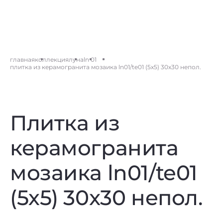
главная
коллекция
луна
ln 01
плитка из керамогранита мозаика ln01/te01 (5х5) 30x30 непол.
Плитка из
керамогранита
мозаика ln01/te01
(5х5) 30x30 непол.