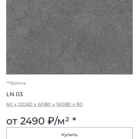
™Estima
LN 03
60 x 120
60 x 60
80 x 160
80 x 80
от 2490
₽
/м² *
Купить