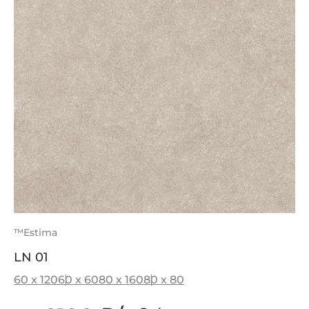
™Estima
LN 01
60 x 120
60 x 60
80 x 160
80 x 80