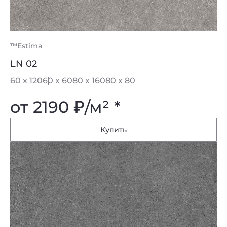
™Estima
LN 02
60 x 120
60 x 60
80 x 160
80 x 80
от 2190
₽
/м² *
Купить