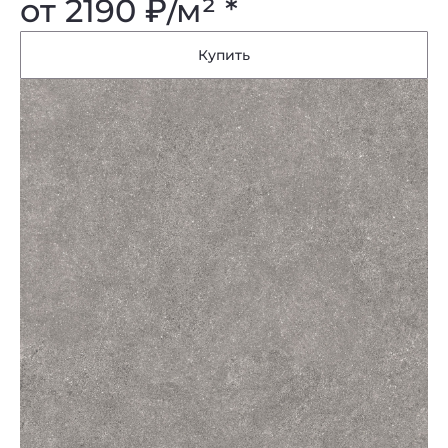
от 2190
₽
/м² *
Купить