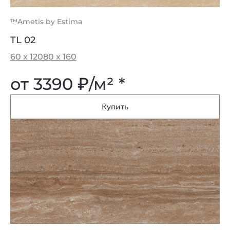
™Ametis by Estima
TL 02
60 x 120
80 x 160
от 3390
₽
/м² *
Купить