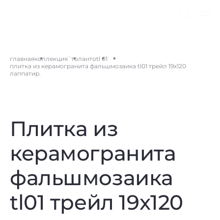
главная
коллекция
`толанто
tl 01
плитка из керамогранита фальшмозаика tl01 трейл 19x120
лаппатир.
Плитка из
керамогранита
фальшмозаика
tl01 трейл 19x120