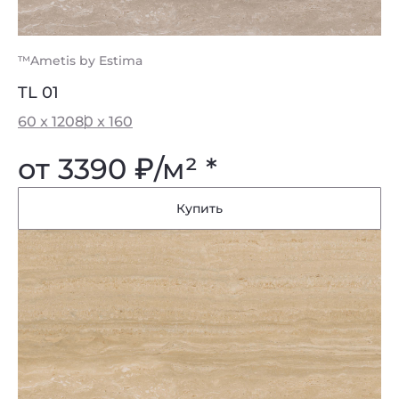
™Ametis by Estima
TL 01
60 x 120
80 x 160
от 3390
₽
/м² *
Купить