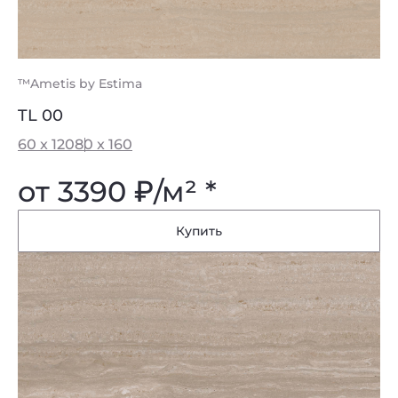
™Ametis by Estima
TL 00
60 x 120
80 x 160
от 3390
₽
/м² *
Купить