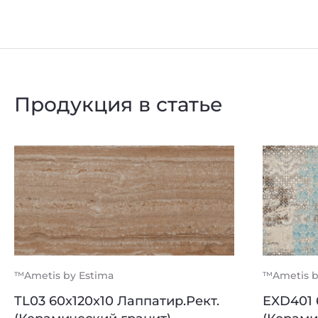
Privacy notice
Продукция в статье
™Ametis by Estima
™Ametis b
TL03 60x120x10 Лаппатир.Рект.
EXD401 