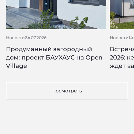
Новости
24.07.2026
Новости
14
Продуманный загородный
Встреча
дом: проект БАУХАУС на Open
2026: к
Village
ждет ва
посмотреть