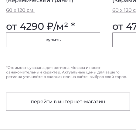
(Керамический гранит)
(Керами
60 х 120 см.
60 х 120 
от 4290
₽
/м² *
от 4
купить
*Стоимость указана для региона Москва и носит
ознакомительный характер. Актуальные цены для вашего
региона уточняйте в салонах или на сайте, выбрав свой город.
перейти в интернет-магазин