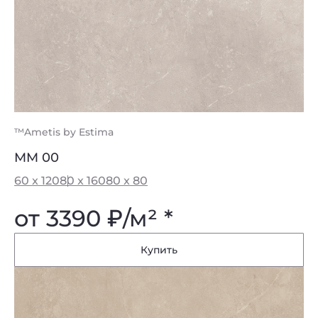
™Ametis by Estima
MM 00
60 x 120
80 x 160
80 x 80
от 3390
₽
/м² *
Купить