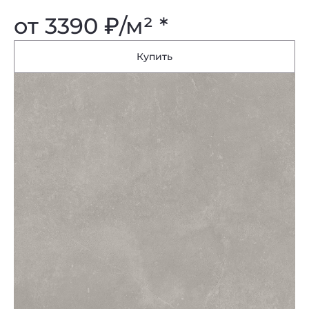
от 3390
₽
/м² *
Купить