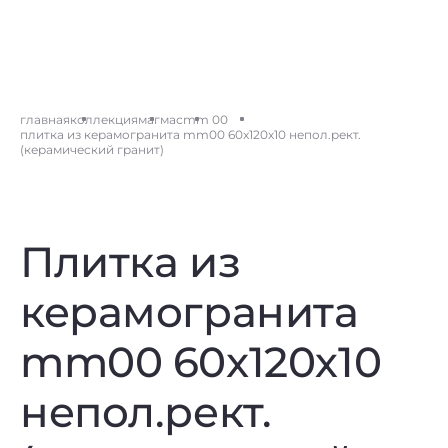
главная
коллекция
магмас
mm 00
плитка из керамогранита mm00 60x120х10 непол.рект.
(керамический гранит)
Плитка из
керамогранита
mm00 60x120х10
непол.рект.