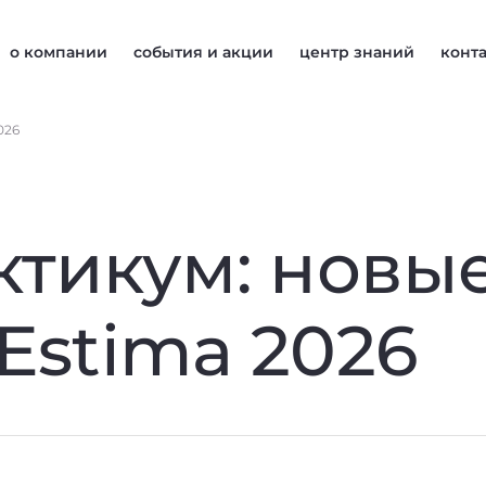
о компании
события и акции
центр знаний
конт
026
ктикум: новы
Estima 2026