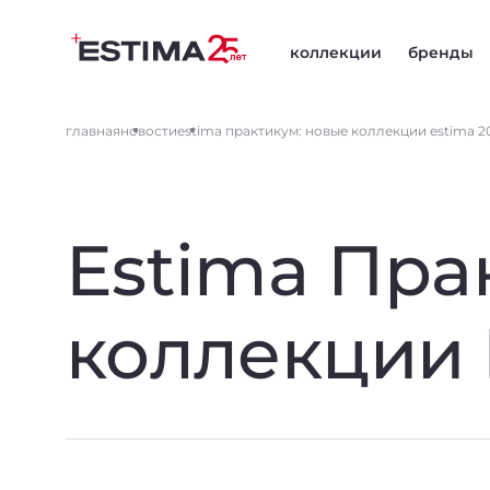
коллекции
бренды
главная
новости
estima практикум: новые коллекции estima 2
Estima Пра
коллекции 