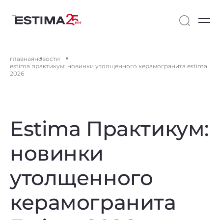
главная
новости
estima практикум: новинки утолщенного керамогранита estima
2026
Estima Практикум:
новинки
утолщенного
керамогранита