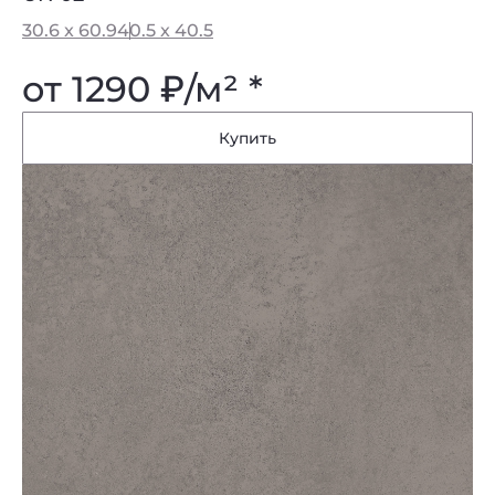
30.6 x 60.9
40.5 x 40.5
от 1290
₽
/м² *
Купить