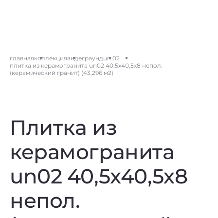
главная
коллекция
андеграунд
un 02
плитка из керамогранита un02 40,5x40,5х8 непол.
(керамический гранит) (43,296 м2)
Плитка из
керамогранита
un02 40,5x40,5х8
непол.