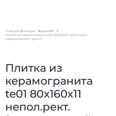
главная
коллекция
`терра
te 01
плитка из керамогранита te01 80x160x11 непол.рект.
(керамический гранит)
Плитка из
керамогранита
te01 80x160x11
непол.рект.