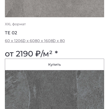
XXL формат
TE 02
60 x 120
60 x 60
80 x 160
80 x 80
от 2190
₽
/м² *
Купить