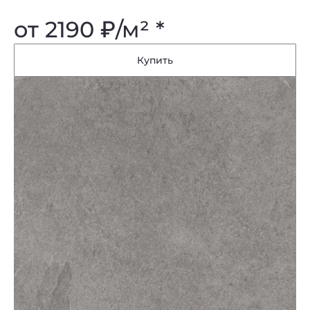
от 2190
₽
/м² *
Купить