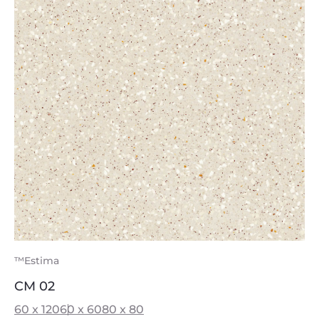
™Estima
CM 02
60 x 120
60 x 60
80 x 80