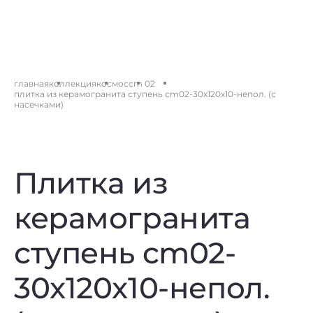
главная
коллекция
космос
cm 02
плитка из керамогранита ступень cm02-30x120x10-непол. (с
насечками)
Плитка из
керамогранита
ступень cm02-
30x120x10-непол.