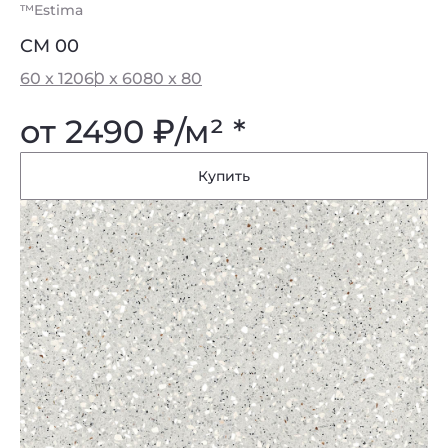
™Estima
CM 00
60 x 120
60 x 60
80 x 80
от 2490
₽
/м² *
Купить