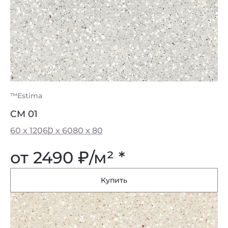
™Estima
CM 01
60 x 120
60 x 60
80 x 80
от 2490
₽
/м² *
Купить