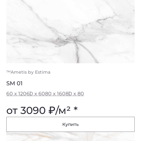
™Ametis by Estima
SM 01
60 x 120
60 x 60
80 x 160
80 x 80
от 3090
₽
/м² *
Купить