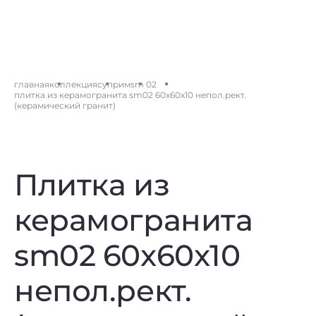
главная
коллекция
суприм
sm 02
плитка из керамогранита sm02 60x60x10 непол.рект.
(керамический гранит)
Плитка из
керамогранита
sm02 60x60x10
непол.рект.