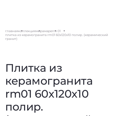
главная
коллекция
мирамаре
rm 01
плитка из керамогранита rm01 60x120x10 полир. (керамический
гранит)
Плитка из
керамогранита
rm01 60x120x10
полир.