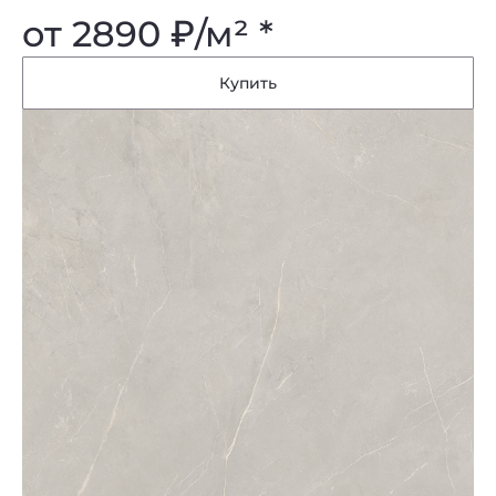
от 2890
₽
/м² *
Купить