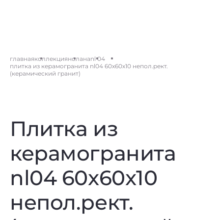
главная
коллекция
нолана
nl 04
плитка из керамогранита nl04 60x60x10 непол.рект.
(керамический гранит)
Плитка из
керамогранита
nl04 60x60x10
непол.рект.