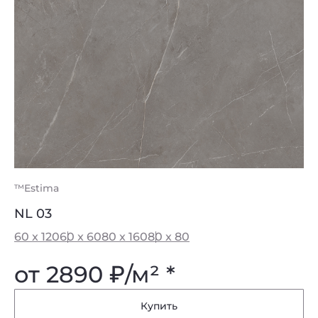
™Estima
NL 03
60 x 120
60 x 60
80 x 160
80 x 80
от 2890
₽
/м² *
Купить