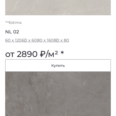
™Estima
NL 02
60 x 120
60 x 60
80 x 160
80 x 80
от 2890
₽
/м² *
Купить