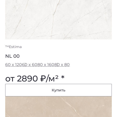
™Estima
NL 00
60 x 120
60 x 60
80 x 160
80 x 80
от 2890
₽
/м² *
Купить