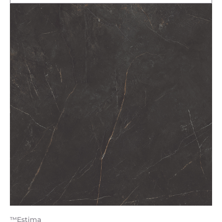
™Estima