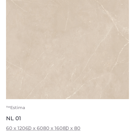
™Estima
NL 01
60 x 120
60 x 60
80 x 160
80 x 80